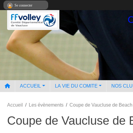
Panneau de gestion des cookies
Se connecter
C
ACCUEIL
LA VIE DU COMITE
NOS CL
Accueil
Les évènements
Coupe de Vaucluse de Beac
Coupe de Vaucluse de