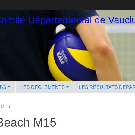
omité Départemental de Vauclu
UBS
LES RÈGLEMENTS
LES RÉSULTATS DEPA
h M15
 Beach M15