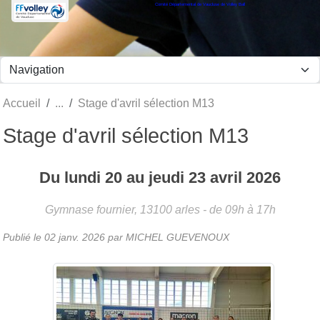
Comité Départemental de Vaucluse de Volley Ball
Panneau de gestion des cookies
Accueil
Stage d'avril sélection M13
Stage d'avril sélection M13
Du
lundi
20
au
jeudi
23
avril
2026
Gymnase fournier,
13100
arles
- de 09h à 17h
Publié le
02 janv. 2026
par MICHEL GUEVENOUX