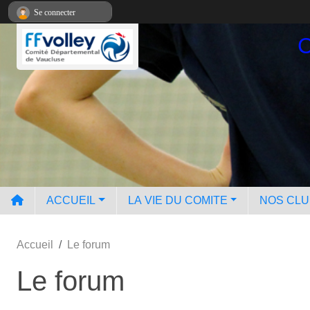
Panneau de gestion des cookies
Se connecter
C
ACCUEIL
LA VIE DU COMITE
NOS CL
Accueil
Le forum
Le forum