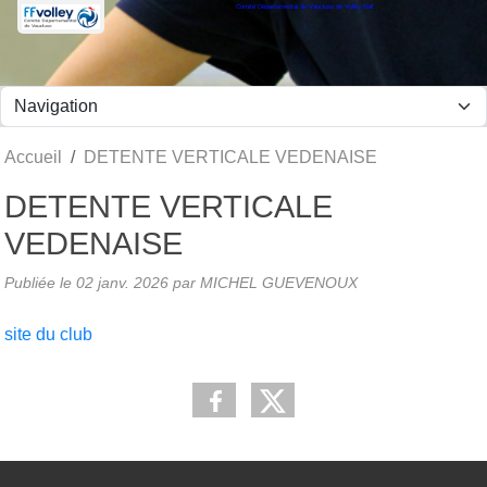
Comité Départemental de Vaucluse de Volley Ball
Panneau de gestion des cookies
Accueil
DETENTE VERTICALE VEDENAISE
DETENTE VERTICALE
VEDENAISE
Publiée le
02 janv. 2026
par MICHEL GUEVENOUX
site du club